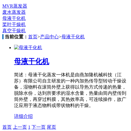
MVR蒸发器
废水蒸发器
母液干化机
桨叶干燥机
真空干燥机
当前位置：
首页
>
产品中心
>
母液干化机
母液干化机
简述：母液干化蒸发一体机是由燕加隆机械科技（江
苏）有限公司自主研发的一种内加热传导型转动干燥设
备，湿物料在滚筒外壁上获得以导热方式传递的热量，
脱除水份，达到所要求的湿水含量，热量由筒内壁传到
筒外壁，再穿过料膜，其热效率高，可连续操作，故广
泛应用于液态物料或带状物料的干燥。
详细介绍
首页
上一页
1
下一页
尾页